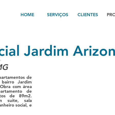
HOME
SERVIÇOS
CLIENTES
PR
cial Jardim Arizo
MG
apartamentos de
bairro Jardim
 Obra com área
artamento de
tos de 89m2.
 suite, sala
nheiro social, e